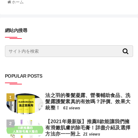
ホーム
網站內搜尋
POPULAR POSTS
法之羽的養髮凝露、營養輔助食品、洗
髮露護髮素真的有效嗎？評價、效果大
統整！
61 views
【2021年最新版】推薦8款能讓我們擁
有滑嫩肌膚的除毛膏！詳盡介紹及選擇
方法亦一一附上
21 views