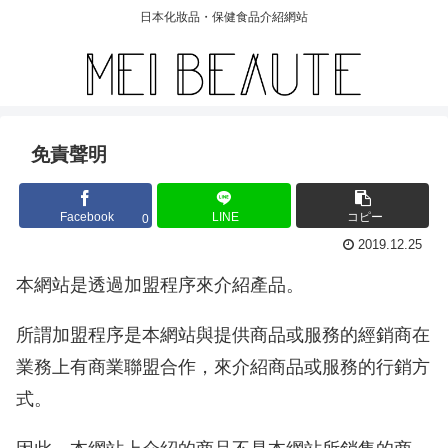
日本化妝品・保健食品介紹網站
免責聲明
Facebook
LINE
コピー
0
2019.12.25
本網站是透過加盟程序來介紹產品。
所謂加盟程序是本網站與提供商品或服務的經銷商在
業務上有商業聯盟合作，來介紹商品或服務的行銷方
式。