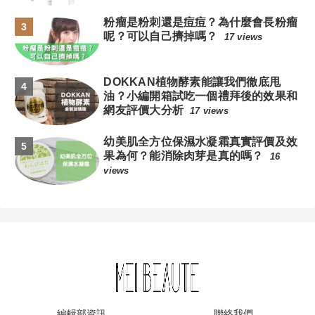
粉瘤是粉刺還是痘痘？為什麼會長粉瘤
呢？可以自己擠掉嗎？
17 views
DOKKAN植物酵素能讓我們徹底甩
油？小編開箱試吃一個禮拜後的效果和
網友評價大分析
17 views
幼美肌全方位保濕水凝霜真實評價及效
果為何？能消除肉芽是真的嗎？
16
views
編輯部資訊
聯絡我們