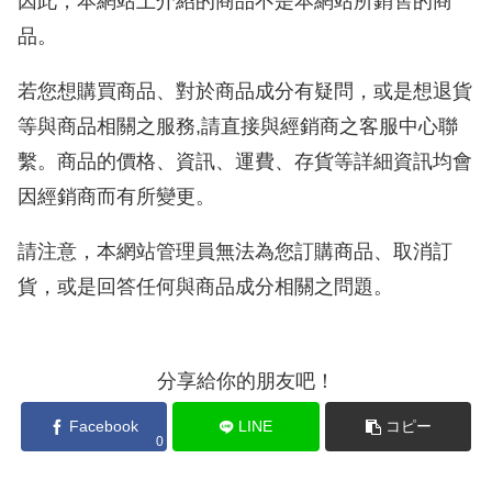
因此，本網站上介紹的商品不是本網站所銷售的商
品。
若您想購買商品、對於商品成分有疑問，或是想退貨
等與商品相關之服務,請直接與經銷商之客服中心聯
繫。商品的價格、資訊、運費、存貨等詳細資訊均會
因經銷商而有所變更。
請注意，本網站管理員無法為您訂購商品、取消訂
貨，或是回答任何與商品成分相關之問題。
分享給你的朋友吧！
Facebook
LINE
コピー
0