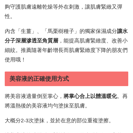
夠守護肌膚遠離乾燥等外在刺激，讓肌膚緊緻又彈
性。
內含「生薑」、「馬栗樹種子」的獨家保濕成分
讓水
分子深層滲透至角質層
，能提高肌膚緊緻度、改善小
細紋。推薦隨著年齡增長而肌膚緊緻度下降的朋友們
使用哦！
美容液的正確使用方式
將美容液適量倒至掌心，
將掌心合上以體溫暖化
。再
將溫熱後的美容液均勻塗抹至肌膚。
大概分2-3次塗抹，並於在意的部位重複塗擦。