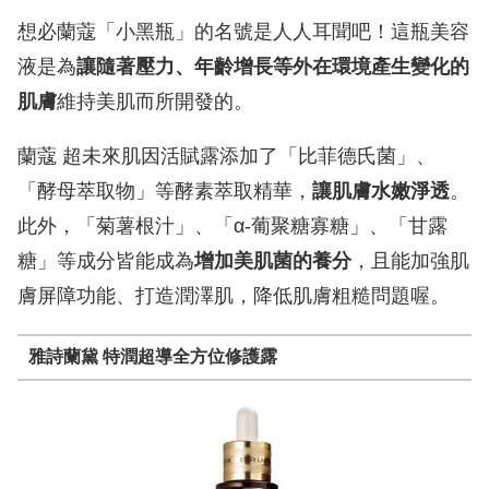
想必蘭蔻「小黑瓶」的名號是人人耳聞吧！這瓶美容
液是為
讓隨著壓力、年齡增長等外在環境產生變化的
肌膚
維持美肌而所開發的。
蘭蔻 超未來肌因活賦露添加了「比菲德氏菌」、
「酵母萃取物」等酵素萃取精華，
讓肌膚水嫩淨透
。
此外，「菊薯根汁」、「α-葡聚糖寡糖」、「甘露
糖」等成分皆能成為
增加美肌菌的養分
，且能加強肌
膚屏障功能、打造潤澤肌，降低肌膚粗糙問題喔。
雅詩蘭黛 特潤超導全方位修護露