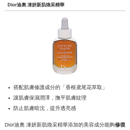
Dior迪奧 凍妍新肌煥采精華
搭配肌膚修護成分的「香根鳶尾花萃取」
讓肌膚保濕潤澤，撫平肌膚紋理
防止肌膚暗沈，提升透亮感
Dior迪奧 凍妍新肌煥采精華添加的美容成分能夠
修復