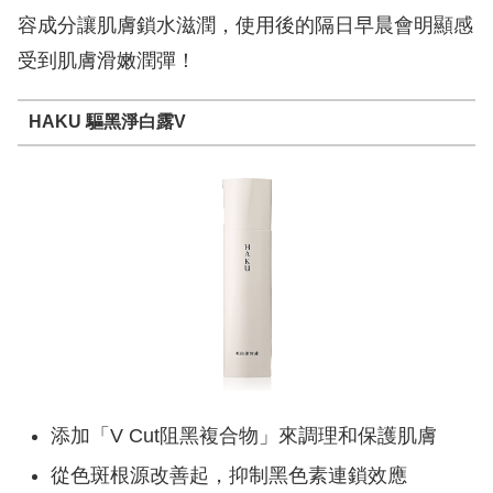
容成分讓肌膚鎖水滋潤，使用後的隔日早晨會明顯感
受到肌膚滑嫩潤彈！
HAKU 驅黑淨白露V
添加「V Cut阻黑複合物」來調理和保護肌膚
從色斑根源改善起，抑制黑色素連鎖效應