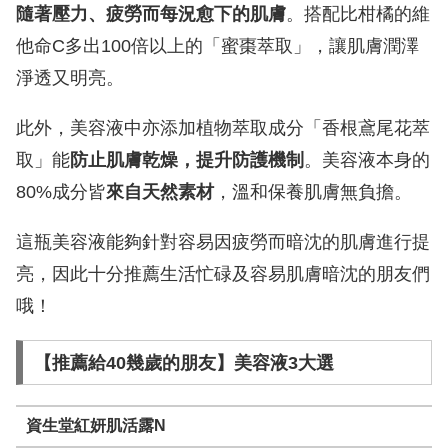
隨著壓力、疲勞而每況愈下的肌膚
。搭配比柑橘的維
他命C多出100倍以上的「蜜棗萃取」，讓肌膚潤澤
淨透又明亮。
此外，美容液中亦添加植物萃取成分「香根鳶尾花萃
取」能
防止肌膚乾燥，提升防護機制
。美容液本身的
80%成分皆
來自天然素材
，溫和保養肌膚無負擔。
這瓶美容液能夠針對容易因疲勞而暗沈的肌膚進行提
亮，因此十分推薦生活忙碌及容易肌膚暗沈的朋友們
哦！
【推薦給40幾歲的朋友】美容液3大選
資生堂紅妍肌活露N