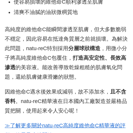
使容易損壞的維他命C順利滲透至肌膚
清爽不油膩的油狀微稠質地
高純度的維他命C能瞬間滲透至肌膚，但大多數脆弱
不穩定，因此容易在抵達角質層之前就損壞。為解決
此問題，natu-reC特別採用
分層球狀構造
，用微小分
子將高純度維他命C包覆住，
打造高安定性、長效高
滲透
的美容液。能改善導致乾燥粗糙的肌膚氧化問
題，還給肌膚健康滑嫩的狀態。
因維他命C遇水後效果或減弱，故不添加水，
且不含
香料
。natu-reC精華液在日本國內工廠製造並嚴格品
質把關，使用起來令人安心呢！
≫了解更多關於natu-reC高純度維他命C精華液的評