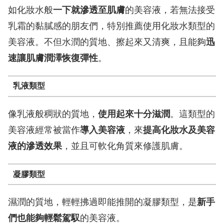
如化妝水般
一下就滲透至肌膚
的美容液，若無法接受
乳霜的黏膩感的朋友們，特別推薦使用化妝水類型的
美容液。不但水潤的質地、擦起來又清爽，且能夠
迅
速讓肌膚潤澤恢復彈性
。
乳液類型
像乳液般稠狀的質地，
使用起來十分滋潤
。這類型的
美容液經常被當作
導入美容液
，來
提高化妝水及美容
液的滲透效果
，並且可軟化角質來修護肌膚。
凝膠類型
濕潤的質地，輕輕拂過即能推開的凝膠類型，是
新手
們也能夠輕鬆駕馭
的美容液。