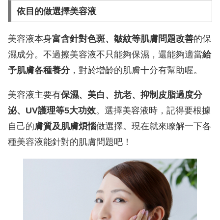
依目的做選擇美容液
美容液本身
富含針對色斑、皺紋等肌膚問題改善
的保
濕成分。不過擦美容液不只能夠保濕，還能夠適當
給
予肌膚各種養分
，對於增齡的肌膚十分有幫助喔。
美容液主要有
保濕、美白、抗老、抑制皮脂過度分
泌、UV護理等5大功效
。選擇美容液時，記得要根據
自己的
膚質及肌膚煩惱
做選擇。現在就來瞭解一下各
種美容液能針對的肌膚問題吧！