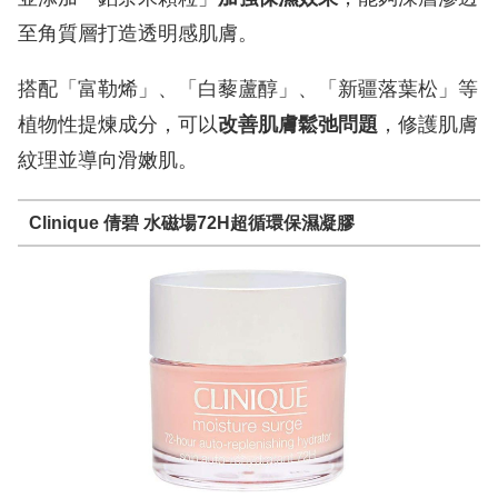
至角質層打造透明感肌膚。
搭配「富勒烯」、「白藜蘆醇」、「新疆落葉松」等
植物性提煉成分，可以
改善肌膚鬆弛問題
，修護肌膚
紋理並導向滑嫩肌。
Clinique 倩碧 水磁場72H超循環保濕凝膠