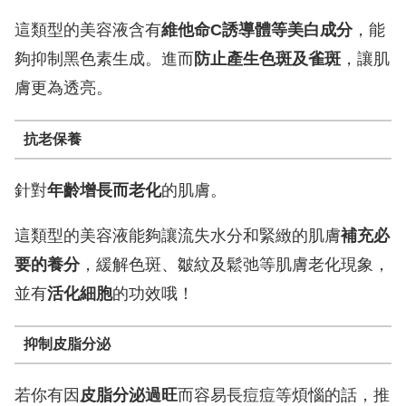
這類型的美容液含有
維他命C誘導體等美白成分
，能
夠抑制黑色素生成。進而
防止產生色斑及雀斑
，讓肌
膚更為透亮。
抗老保養
針對
年齡增長而老化
的肌膚。
這類型的美容液能夠讓流失水分和緊緻的肌膚
補充必
要的養分
，緩解色斑、皺紋及鬆弛等肌膚老化現象，
並有
活化細胞
的功效哦！
抑制皮脂分泌
若你有因
皮脂分泌過旺
而容易長痘痘等煩惱的話，推