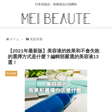
日本化妝品・保健食品介紹網站
ホーム
美肌保養
【2021年最新版】美容液的效果和不會失敗
的選擇方式是什麼？編輯部嚴選的美容液13
選！
美肌保養