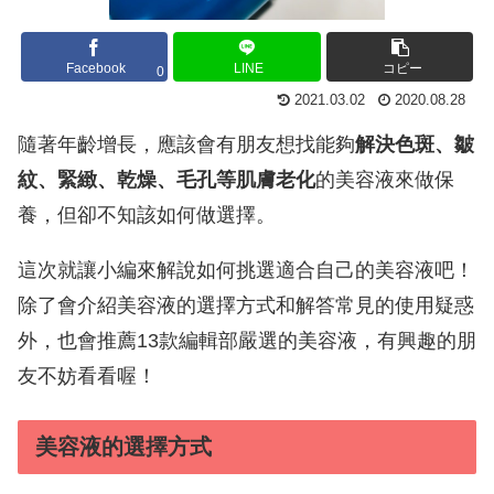
Facebook
LINE
コピー
0
2021.03.02
2020.08.28
隨著年齡增長，應該會有朋友想找能夠
解決色斑、皺
紋、緊緻、乾燥、毛孔等肌膚老化
的美容液來做保
養，但卻不知該如何做選擇。
這次就讓小編來解說如何挑選適合自己的美容液吧！
除了會介紹美容液的選擇方式和解答常見的使用疑惑
外，也會推薦13款編輯部嚴選的美容液，有興趣的朋
友不妨看看喔！
美容液的選擇方式