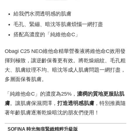
給我們水潤透明感的肌膚
毛孔、緊繃、暗沈等肌膚煩惱一網打盡
搭配高濃度的「純維他命C」
Obagi C25 NEO維他命精華營養液將維他命C效用發
揮到極致，讓逆齡保養更有效。將乾燥細紋、毛孔粗
大、肌膚紋理不均、暗沈等成人肌膚問題一網打盡，
多層面保養肌膚。
「純維他命C」的濃度為25%，
濃稠的質地更服貼肌
膚
。讓肌膚保濕潤澤，
打造透明感肌膚
，特別推薦隨
著年齡肌膚逐漸乾燥暗沈的朋友們使用！
SOFINA 時光無痕緊緻精粹升級版