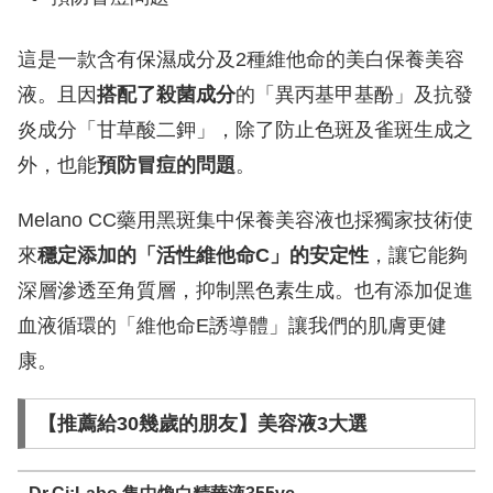
這是一款含有保濕成分及2種維他命的美白保養美容
液。且因
搭配了殺菌成分
的「異丙基甲基酚」及抗發
炎成分「甘草酸二鉀」，除了防止色斑及雀斑生成之
外，也能
預防冒痘的問題
。
Melano CC藥用黑斑集中保養美容液也採獨家技術使
來
穩定添加的「活性維他命C」的安定性
，讓它能夠
深層滲透至角質層，抑制黑色素生成。也有添加促進
血液循環的「維他命E誘導體」讓我們的肌膚更健
康。
【推薦給30幾歲的朋友】美容液3大選