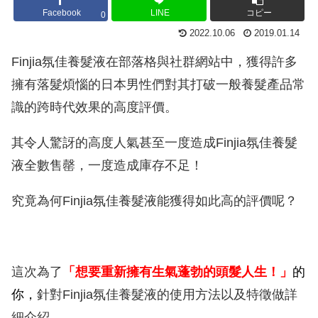
Facebook
LINE
コピー
0
2022.10.06
2019.01.14
Finjia氛佳養髮液在部落格與社群網站中，獲得許多
擁有落髮煩惱的日本男性們對其打破一般養髮產品常
識的跨時代效果的高度評價。
其令人驚訝的高度人氣甚至一度造成Finjia氛佳養髮
液全數售罄，一度造成庫存不足！
究竟為何Finjia氛佳養髮液能獲得如此高的評價呢？
這次為了
「想要重新擁有生氣蓬勃的頭髮人生！」
的
你
，
針對Finjia氛佳養髮液的使用方法以及特徵做詳
細介紹。