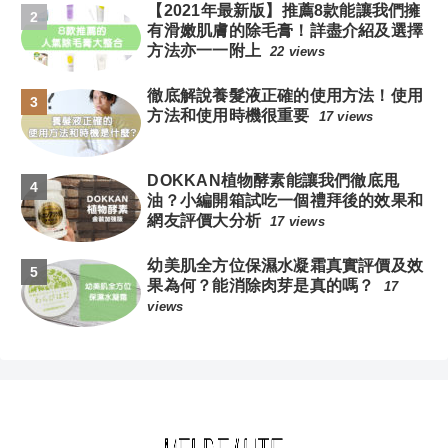
【2021年最新版】推薦8款能讓我們擁
有滑嫩肌膚的除毛膏！詳盡介紹及選擇
方法亦一一附上
22 views
徹底解說養髮液正確的使用方法！使用
方法和使用時機很重要
17 views
DOKKAN植物酵素能讓我們徹底甩
油？小編開箱試吃一個禮拜後的效果和
網友評價大分析
17 views
幼美肌全方位保濕水凝霜真實評價及效
果為何？能消除肉芽是真的嗎？
17
views