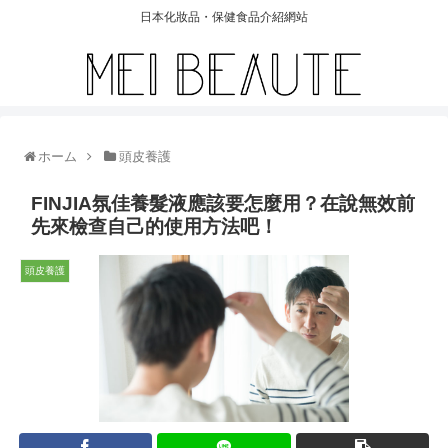
日本化妝品・保健食品介紹網站
ホーム
頭皮養護
FINJIA氛佳養髮液應該要怎麼用？在說無效前
先來檢查自己的使用方法吧！
頭皮養護