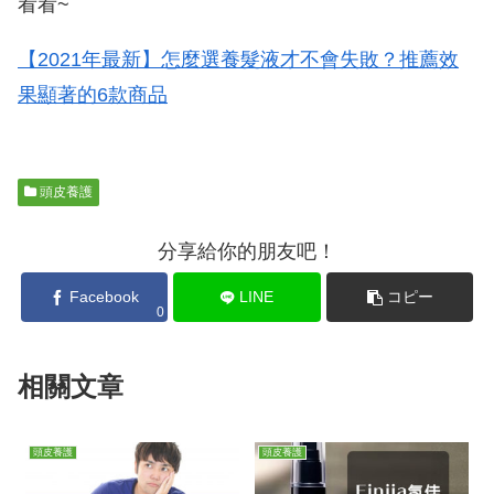
看看~
【2021年最新】怎麼選養髮液才不會失敗？推薦效
果顯著的6款商品
頭皮養護
分享給你的朋友吧！
Facebook
LINE
コピー
0
相關文章
頭皮養護
頭皮養護