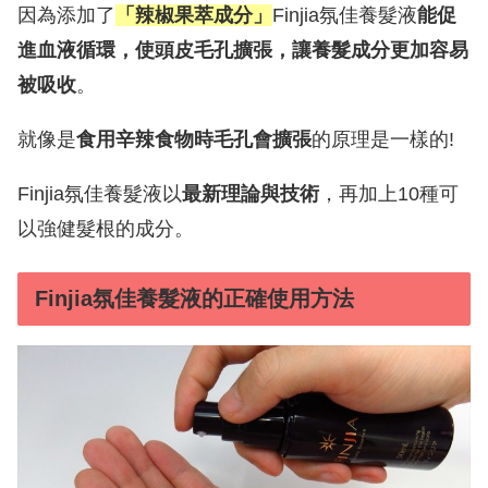
因為添加了
「辣椒果萃成分」
Finjia氛佳養髮液
能促
進血液循環，使頭皮毛孔擴張，讓養髮成分更加容易
被吸收
。
就像是
食用辛辣食物時毛孔會擴張
的原理是一樣的!
Finjia氛佳養髮液以
最新理論與技術
，再加上10種可
以強健髮根的成分。
Finjia氛佳養髮液的正確使用方法