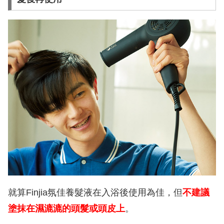
就算Finjia氛佳養髮液在入浴後使用為佳，但
不建議
塗抹在濕漉漉的頭髮或頭皮上
。