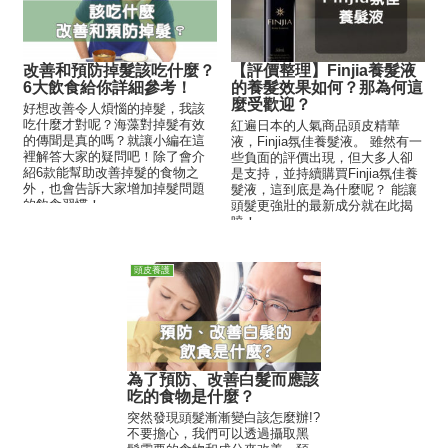
改善和預防掉髮該吃什麼？
【評價整理】Finjia養髮液
6大飲食給你詳細參考！
的養髮效果如何？那為何這
麼受歡迎？
好想改善令人煩惱的掉髮，我該
吃什麼才對呢？海藻對掉髮有效
紅遍日本的人氣商品頭皮精華
的傳聞是真的嗎？就讓小編在這
液，Finjia氛佳養髮液。 雖然有一
裡解答大家的疑問吧！除了會介
些負面的評價出現，但大多人卻
紹6款能幫助改善掉髮的食物之
是支持，並持續購買Finjia氛佳養
外，也會告訴大家增加掉髮問題
髮液，這到底是為什麼呢？ 能讓
的飲食習慣！
頭髮更強壯的最新成分就在此揭
曉！
頭皮養護
為了預防、改善白髮而應該
吃的食物是什麼？
突然發現頭髮漸漸變白該怎麼辦!?
不要擔心，我們可以透過攝取黑