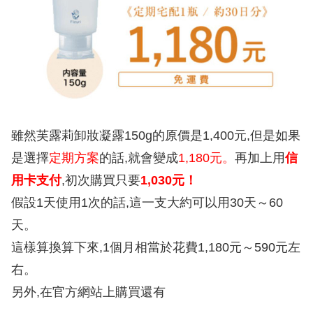
雖然芙露莉卸妝凝露150g的原價是1,400元,但是如果
是選擇
定期方案
的話,就會變成
1,180元。
再加上用
信
用卡支付
,初次購買只要
1,030元！
假設1天使用1次的話,這一支大約可以用30天～60
天。
這樣算換算下來,1個月相當於花費1,180元～590元左
右。
另外,在官方網站上購買還有