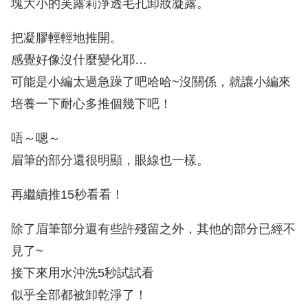
塊大小的芙露莉淨透毛孔卸妝凝露。
把凝膠輕輕地推開。
感覺好像沒什麼變化耶…
可能是小編太過急躁了吧哈哈~沒關係，就讓小編來
培養一下耐心多推個幾下吧！
唔～嗯～
眉筆的部分還很明顯，眼線也一樣。
再繼續推15秒看看！
除了眉筆部分還有些許殘留之外，其他的部分已經不
見了~
接下來用水沖洗5秒試試看
似乎全部都被卸乾淨了！