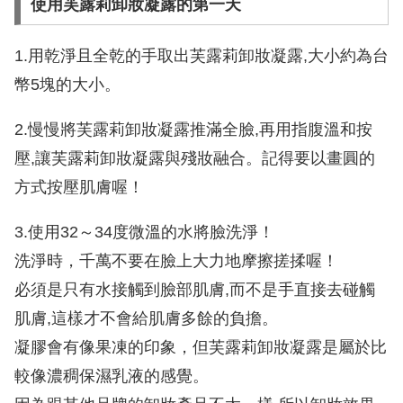
使用芙露莉卸妝凝露的第一天
1.用乾淨且全乾的手取出芙露莉卸妝凝露,大小約為台
幣5塊的大小。
2.慢慢將芙露莉卸妝凝露推滿全臉,再用指腹溫和按
壓,讓芙露莉卸妝凝露與殘妝融合。記得要以畫圓的
方式按壓肌膚喔！
3.使用32～34度微溫的水將臉洗淨！
洗淨時，千萬不要在臉上大力地摩擦搓揉喔！
必須是只有水接觸到臉部肌膚,而不是手直接去碰觸
肌膚,這樣才不會給肌膚多餘的負擔。
凝膠會有像果凍的印象，但芙露莉卸妝凝露是屬於比
較像濃稠保濕乳液的感覺。