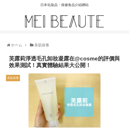
日本化妝品・保健食品介紹網站
ホーム
美肌保養
芙露莉淨透毛孔卸妝凝露在@cosme的評價與
效果測試！真實體驗結果大公開！
美肌保養