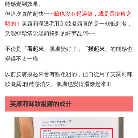
能感覺到效果。
但這次真的超快~~~
臉也沒有起過敏，或是長痘痘之
類的！
芙露莉淨透毛孔卸妝凝露真的是一款低刺激，
又能輕鬆清除黑頭粉刺的好商品阿~~
不僅是
「看起來」
肌膚變好了，
「摸起來」
的觸感也
變得不太一樣！
以前皮膚摸起來會有點粗粗的，但自從用了芙露莉卸
妝凝露,粗糙感消失、肌膚也變得滑嫩起來!!!
芙露莉卸妝凝露的成分