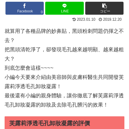
Facebook
LINE
コピー
0
2023.01.10
2019.12.20
就算用了各種品牌的妙鼻貼，黑頭粉刺問題仍揮之不
去？
把黑頭清乾淨了，卻發現毛孔越來越明顯、越來越粗
大？
到底怎麼會這樣~~~~
小編今天要來介紹由美容師與皮膚科醫生共同開發芙
露莉淨透毛孔卸妝凝露！
最後還有小編的親身體驗，讓你徹底了解芙露莉淨透
毛孔卸妝凝露的卸妝及去除毛孔髒污的效果！
芙露莉淨透毛孔卸妝凝露的評價