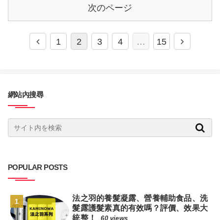
次のページ
1
2
3
4
…
15
網站內搜尋
POPULAR POSTS
法之羽的養髮凝露、營養輔助食品、洗
髮露護髮素真的有效嗎？評價、效果大
統整！
60 views