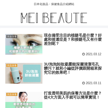
日本化妝品・保健食品介紹網站
現在備受注目的植睫毛是什麼？好
美妝保養
處和後遺症是？和接睫毛又有什麼
差別呢？
2021.03.12
3U泡泡卸妝凝露能深層清潔毛孔
美肌保養
髒污？就和小編從評價跟開箱來探
究它的效果吧！
2021.03.11
打造透明美肌的保養方法是什麼？
美肌保養
從4大方面入手就可以簡單實現！