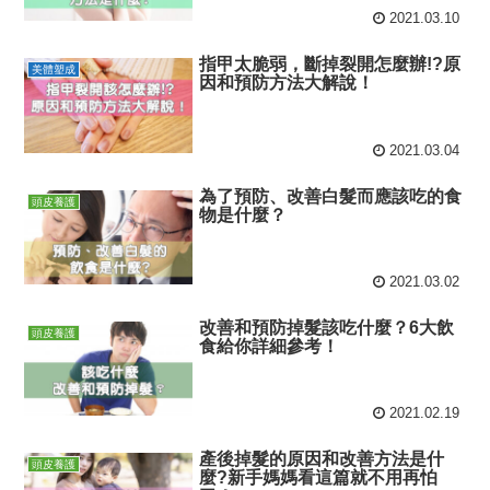
2021.03.10
指甲太脆弱，斷掉裂開怎麼辦!?原
美體塑成
因和預防方法大解說！
2021.03.04
為了預防、改善白髮而應該吃的食
頭皮養護
物是什麼？
2021.03.02
改善和預防掉髮該吃什麼？6大飲
頭皮養護
食給你詳細參考！
2021.02.19
產後掉髮的原因和改善方法是什
頭皮養護
麼?新手媽媽看這篇就不用再怕