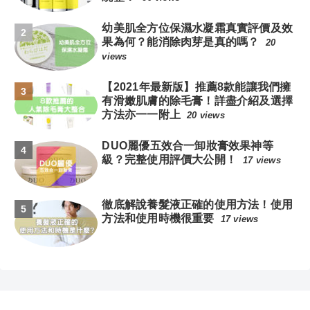
幼美肌全方位保濕水凝霜真實評價及效
果為何？能消除肉芽是真的嗎？
20
views
【2021年最新版】推薦8款能讓我們擁
有滑嫩肌膚的除毛膏！詳盡介紹及選擇
方法亦一一附上
20 views
DUO麗優五效合一卸妝膏效果神等
級？完整使用評價大公開！
17 views
徹底解說養髮液正確的使用方法！使用
方法和使用時機很重要
17 views