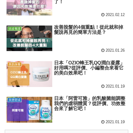
了！
2021.02.12
改善脫髮的4個重點！從此就和掉
頭皮養護
髮說再見的簡單方法是？
2021.01.26
日本「OZIO蜂王乳QQ潤白凝露」
美肌保養
好用嗎?從評價、小編整合來看它
的美白效果吧！
2021.01.19
日本「阿雷可雅」的乳酸菌能調整
美體塑成
我們的虛弱體質？從評價、功效整
合來了解它吧！
2021.01.19